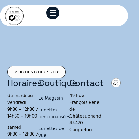
Je prends rendez-vous
Horaires
Boutique
Contact
du mardi au
49 Rue
Le Magasin
vendredi
François René
9h30 – 12h30 /
de
Lunettes
14h30 – 19h00
Châteaubriand
personnalisées
44470
samedi
Lunettes de
Carquefou
9h30 – 12h30 /
vue