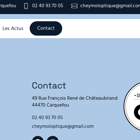
rquefou
02 40 93 70 05
cheymoloptique@gmail.co
Contact
Les Actus
Contact
49 Rue François René de Châteaubriand
44470 Carquefou
02 40 93 70 05
cheymoloptique@gmail.com